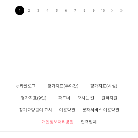
1
2
3
4
5
6
7
8
9
10
e-카달로그
평가지표(주야간)
평가지표(시설)
평가지표(9인)
파트너
오시는 길
원격지원
장기요양급여 고시
이용약관
문자서비스 이용약관
개인정보처리방침
협력업체