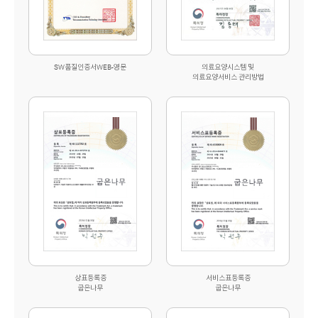
의료요양시스템 및
SW품질인증서WEB-영문
의료요양서비스 관리방법
상표등록증
서비스표등록증
굽은나무
굽은나무